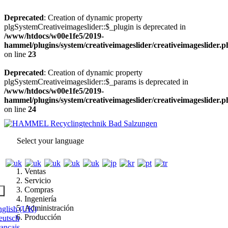
Deprecated
: Creation of dynamic property
plgSystemCreativeimageslider::$_plugin is deprecated in
/www/htdocs/w00e1fe5/2019-
hammel/plugins/system/creativeimageslider/creativeimageslider.
on line
23
Deprecated
: Creation of dynamic property
plgSystemCreativeimageslider::$_params is deprecated in
/www/htdocs/w00e1fe5/2019-
hammel/plugins/system/creativeimageslider/creativeimageslider.
on line
24
Select your language
Ventas
Servicio
Compras
l
Ingeniería
Administración
glish (UK)
Producción
utsch
ançais