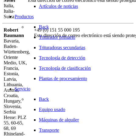
Meier
Esta dirección de correo electrónico está siendo protegid
Italia,
Artículos de noticias
Italia-
Suiza
Productos
Back
Robert
+49 (0) 151 55 000 195
Baumann
Esta dirección de correo electrónico está siendo prote
Triturador primario
Bavaria,
Baden-
Trituradoras secundarias
Württemberg,
Oriente
Tecnología de detección
Medio, UK,
Tecnología de clasificación
Francia,
Estonia,
Plantas de procesamiento
Latvia,
Lithuania,
Servicio
Austria,
Croatia,
Back
Hungary,
Slovenia,
Equipo usado
Serbia
Hesse: PLZ
Máquinas de alquiler
55, 60-65,
68, 69
Transporte
Rhineland-