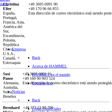
aliano
Christina
+49 3695 6991 90
Elter
+49 170 96 66 855
España,
Esta dirección de correo electrónico está siendo prot
Portugal,
Francia, Asia,
América del
Sur,
Escandinavia,
Polonia,
República
Empresa
Checa,
U.S.A.,
Back
Canadá,
Eslovaquia
Acerca de HAMMEL
Susi
+49 3695 6991 91
HAMMEL en el mundo
Panse
+49 160 90 903 524
Alemania,
Esta dirección de correo electrónico está siendo protegid
Contacte con
Australia,
Noticias
Suiza,
Benelux
Back
Bernhard
+49 173 23 89 799
Ferias comerciales