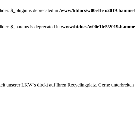
ider::$_plugin is deprecated in
/www/htdocs/w00e1fe5/2019-hammel/pl
ider::$_params is deprecated in
/www/htdocs/w00e1fe5/2019-hammel/p
 unserer LKW´s direkt auf Ihren Recyclingplatz. Gerne unterbreiten w