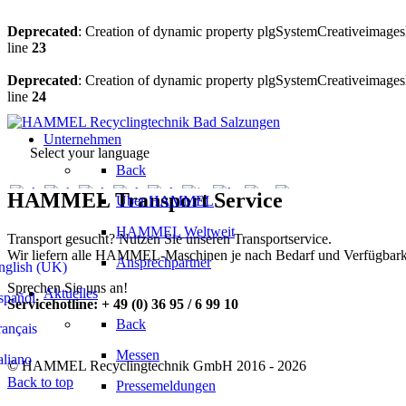
Deprecated
: Creation of dynamic property plgSystemCreativeimagesl
line
23
Deprecated
: Creation of dynamic property plgSystemCreativeimagesl
line
24
Unternehmen
Select your language
Back
HAMMEL Transport Service
Über HAMMEL
HAMMEL Weltweit
Transport gesucht? Nutzen Sie unseren Transportservice.
Wir liefern alle HAMMEL-Maschinen je nach Bedarf und Verfügbarkeit
Ansprechpartner
glish (UK)
Sprechen Sie uns an!
Aktuelles
pañol
Servicehotline: + 49 (0) 36 95 / 6 99 10
Back
ançais
Messen
aliano
© HAMMEL Recyclingtechnik GmbH 2016 - 2026
Back to top
Pressemeldungen